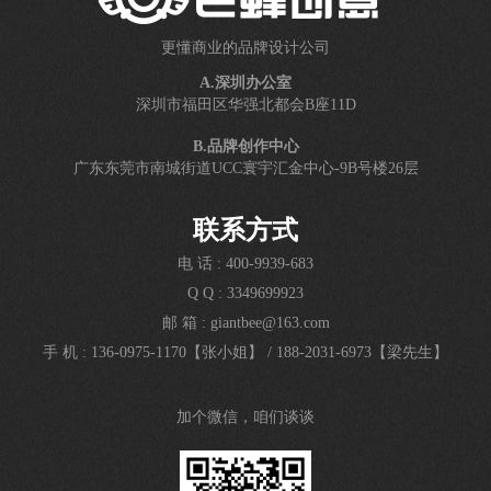
更懂商业的品牌设计公司
A.深圳办公室
深圳市福田区华强北都会B座11D
B.品牌创作中心
广东东莞市南城街道UCC寰宇汇金中心-9B号楼26层
联系方式
电 话 : 400-9939-683
Q Q : 3349699923
邮 箱 : giantbee@163.com
手 机 : 136-0975-1170【张小姐】
/
188-2031-6973【梁先生】
加个微信，咱们谈谈