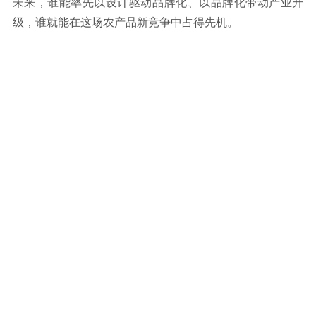
未来，谁能率先以设计驱动品牌化、以品牌化带动产业升
级，谁就能在这场农产品新竞争中占得先机。
东莞品牌设计公司、东莞品牌VI设计公司、东莞logo设计
公司、东莞品牌策划公司、东莞标志设计公司、
东莞包装
设计公司
深圳品牌设计公司、深圳品牌策划公司、深圳品牌全案策
划、深圳包装设计公司、深圳logo设计公司、深圳战略咨询
广州品牌设计公司、广州品牌VI设计公司、广州品牌策划
公司、广州logo设计公司、广州标志设计公司、广州包装设
计公司
广州、珠海、佛山、惠州、中山、长沙、揭阳、澄海、肇
庆、江门、台山、汕头、汕尾、茂名、长沙、阳江、湛
江、